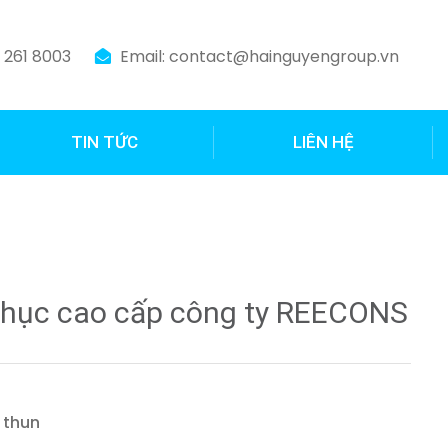
3 261 8003
Email: contact@hainguyengroup.vn
TIN TỨC
LIÊN HỆ
hục cao cấp công ty REECONS
 thun