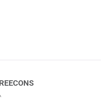
n REECONS
.