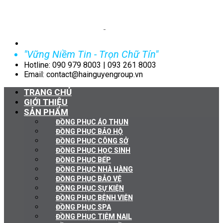
"Vững Niềm Tin - Trọn Chữ Tín"
Hotline: 090 979 8003 | 093 261 8003
Email: contact@hainguyengroup.vn
TRANG CHỦ
GIỚI THIỆU
SẢN PHẨM
ĐỒNG PHỤC ÁO THUN
ĐỒNG PHỤC BẢO HỘ
ĐỒNG PHỤC CÔNG SỞ
ĐỒNG PHỤC HỌC SINH
ĐỒNG PHỤC BẾP
ĐỒNG PHỤC NHÀ HÀNG
ĐỒNG PHỤC BẢO VỆ
ĐỒNG PHỤC SỰ KIỆN
ĐỒNG PHỤC BỆNH VIỆN
ĐỒNG PHỤC SPA
ĐỒNG PHỤC TIỆM NAIL