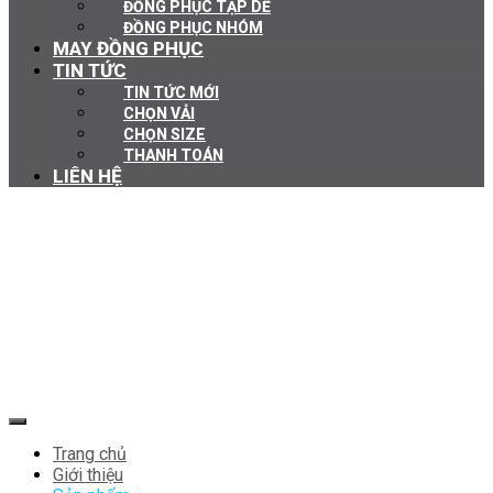
ĐỒNG PHỤC TẠP DỀ
ĐỒNG PHỤC NHÓM
MAY ĐỒNG PHỤC
TIN TỨC
TIN TỨC MỚI
CHỌN VẢI
CHỌN SIZE
THANH TOÁN
LIÊN HỆ
Trang chủ
Giới thiệu