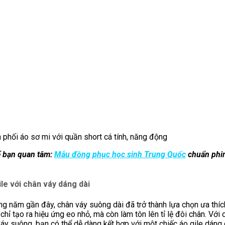
 phối áo sơ mi với quần short cá tính, năng động
ể bạn quan tâm:
Mẫu đồng phục học sinh Trung Quốc
chuẩn phi
ile với chân váy dáng dài
g năm gần đây, chân váy suông dài đã trở thành lựa chọn ưa thíc
 chỉ tạo ra hiệu ứng eo nhỏ, mà còn làm tôn lên tỉ lệ đôi chân. Với
áy suông, bạn có thể dễ dàng kết hợp với một chiếc áo gile dáng