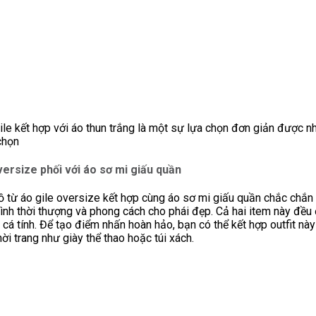
ile kết hợp với áo thun trắng là một sự lựa chọn đơn giản được n
chọn
versize phối với áo sơ mi giấu quần
ồ từ áo gile oversize kết hợp cùng áo sơ mi giấu quần chắc chắ
hình thời thượng và phong cách cho phái đẹp. Cả hai item này đề
 cá tính. Để tạo điểm nhấn hoàn hảo, bạn có thể kết hợp outfit này
hời trang như giày thể thao hoặc túi xách.