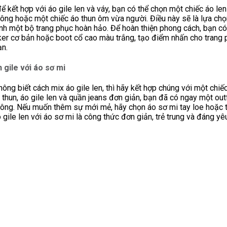
để kết hợp với áo gile len và váy, bạn có thể chọn một chiếc áo le
ông hoặc một chiếc áo thun ôm vừa người. Điều này sẽ là lựa ch
nh một bộ trang phục hoàn hảo. Để hoàn thiện phong cách, bạn có
ker cơ bản hoặc boot cổ cao màu trắng, tạo điểm nhấn cho trang 
ạn.
 gile với áo sơ mi
ông biết cách mix áo gile len, thì hãy kết hợp chúng với một chiế
 thun, áo gile len và quần jeans đơn giản, bạn đã có ngay một outf
ông. Nếu muốn thêm sự mới mẻ, hãy chọn áo sơ mi tay loe hoặc 
 gile len với áo sơ mi là công thức đơn giản, trẻ trung và đáng y