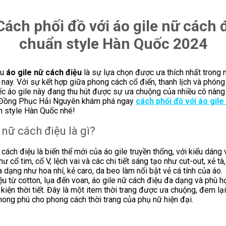
Cách phối đồ với áo gile nữ cách 
chuẩn style Hàn Quốc 2024
ẫu
áo gile nữ cách điệu
là sự lựa chọn được ưa thích nhất trong
ay. Với sự kết hợp giữa phong cách cổ điển, thanh lịch và phóng
c áo gile này đang thu hút được sự ưa chuộng của nhiều cô nàng
Đồng Phục Hải Nguyên
khám phá ngay
cách phối đồ với áo gile
 style Hàn Quốc nhé!
 nữ cách điệu là gì?
 cách điệu là biến thể mới của áo gile truyền thống, với kiểu dáng v
 cổ tim, cổ V, lệch vai và các chi tiết sáng tạo như cut-out, xẻ tà,
a dạng như hoa nhí, kẻ caro, da beo làm nổi bật vẻ cá tính của áo.
iệu từ cotton, lụa đến voan, áo gile nữ cách điệu đa dạng và phù h
 kiện thời tiết. Đây là một item thời trang được ưa chuộng, đem lạ
ong phú cho phong cách thời trang của phụ nữ hiện đại.