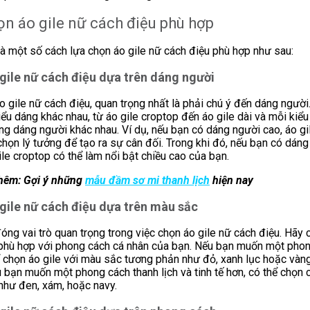
ọn áo gile nữ cách điệu phù hợp
à một số cách lựa chọn áo gile nữ cách điệu phù hợp như sau:
gile nữ cách điệu dựa trên dáng người
o gile nữ cách điệu, quan trọng nhất là phải chú ý đến dáng người.
iểu dáng khác nhau, từ áo gile croptop đến áo gile dài và mỗi kiể
ng dáng người khác nhau. Ví dụ, nếu bạn có dáng người cao, áo gi
 chọn lý tưởng để tạo ra sự cân đối. Trong khi đó, nếu bạn có dán
ile croptop có thể làm nổi bật chiều cao của bạn.
hêm: Gợi ý những
mẫu đầm sơ mi thanh lịch
hiện nay
gile nữ cách điệu dựa trên màu sắc
ng vai trò quan trọng trong việc chọn áo gile nữ cách điệu. Hãy 
phù hợp với phong cách cá nhân của bạn. Nếu bạn muốn một phon
ể chọn áo gile với màu sắc tương phản như đỏ, xanh lục hoặc vàng
u bạn muốn một phong cách thanh lịch và tinh tế hơn, có thể chọn 
như đen, xám, hoặc navy.