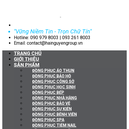
"Vững Niềm Tin - Trọn Chữ Tín"
Hotline: 090 979 8003 | 093 261 8003
Email: contact@hainguyengroup.vn
TRANG CHỦ
GIỚI THIỆU
SẢN PHẨM
ĐỒNG PHỤC ÁO THUN
ĐỒNG PHỤC BẢO HỘ
ĐỒNG PHỤC CÔNG SỞ
ĐỒNG PHỤC HỌC SINH
ĐỒNG PHỤC BẾP
ĐỒNG PHỤC NHÀ HÀNG
ĐỒNG PHỤC BẢO VỆ
ĐỒNG PHỤC SỰ KIỆN
ĐỒNG PHỤC BỆNH VIỆN
ĐỒNG PHỤC SPA
ĐỒNG PHỤC TIỆM NAIL