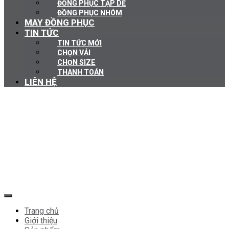
ĐỒNG PHỤC TẠP DỀ
ĐỒNG PHỤC NHÓM
MAY ĐỒNG PHỤC
TIN TỨC
TIN TỨC MỚI
CHỌN VẢI
CHỌN SIZE
THANH TOÁN
LIÊN HỆ
Trang chủ
Giới thiệu