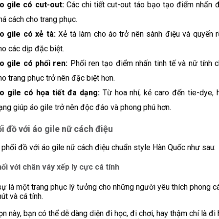
o gile có cut-out:
Các chi tiết cut-out táo bạo tạo điểm nhấn 
há cách cho trang phục.
o gile có xẻ tà:
Xẻ tà làm cho áo trở nên sành điệu và quyến r
ho các dịp đặc biệt.
o gile có phối ren:
Phối ren tạo điểm nhấn tinh tế và nữ tính 
ho trang phục trở nên đặc biệt hơn.
o gile có họa tiết đa dạng:
Từ hoa nhí, kẻ caro đến tie-dye, 
ạng giúp áo gile trở nên độc đáo và phong phú hơn.
i đồ với áo gile nữ cách điệu
 phối đồ với áo gile nữ cách điệu chuẩn style Hàn Quốc như sau:
ối với chân váy xếp ly cực cá tính
ự là một trang phục lý tưởng cho những người yêu thích phong c
út và cá tính.
ọn này, bạn có thể dễ dàng diện đi học, đi chơi, hay thậm chí là đi