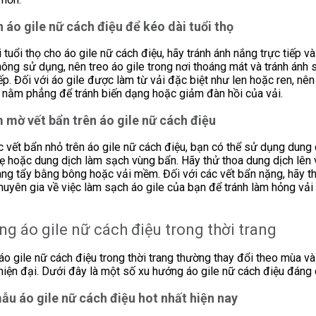
 áo gile nữ cách điệu để kéo dài tuổi thọ
 tuổi thọ cho áo gile nữ cách điệu, hãy tránh ánh nắng trực tiếp và
hông sử dụng, nên treo áo gile trong nơi thoáng mát và tránh ánh
tiếp. Đối với áo gile được làm từ vải đặc biệt như len hoặc ren, nên
 nằm phẳng để tránh biến dạng hoặc giảm đàn hồi của vải.
 mờ vết bẩn trên áo gile nữ cách điệu
c vết bẩn nhỏ trên áo gile nữ cách điệu, bạn có thể sử dụng dung 
ẹ hoặc dung dịch làm sạch vùng bẩn. Hãy thử thoa dung dịch lên 
àng tẩy bằng bông hoặc vải mềm. Đối với các vết bẩn nặng, hãy 
huyên gia về việc làm sạch áo gile của bạn để tránh làm hỏng vải
g áo gile nữ cách điệu trong thời trang
o gile nữ cách điệu trong thời trang thường thay đổi theo mùa v
 hiện đại. Dưới đây là một số xu hướng áo gile nữ cách điệu đáng 
u áo gile nữ cách điệu hot nhất hiện nay