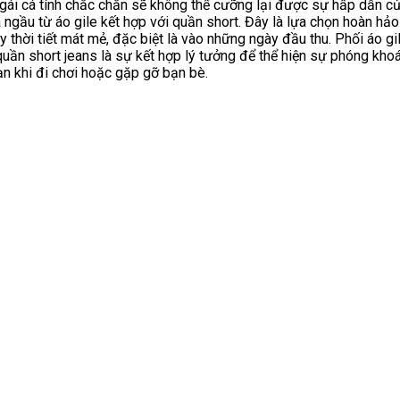
gái cá tính chắc chắn sẽ không thể cưỡng lại được sự hấp dẫn c
 ngầu từ áo gile kết hợp với quần short. Đây là lựa chọn hoàn hả
 thời tiết mát mẻ, đặc biệt là vào những ngày đầu thu. Phối áo gi
uần short jeans là sự kết hợp lý tưởng để thể hiện sự phóng kho
ạn khi đi chơi hoặc gặp gỡ bạn bè.