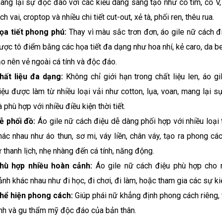
ang lại sự độc đáo với các kiểu dáng sáng tạo như cổ tim, cổ V,
ệch vai, croptop và nhiều chi tiết cut-out, xẻ tà, phối ren, thêu rua.
ọa tiết phong phú:
Thay vì màu sắc trơn đơn, áo gile nữ cách đ
ược tô điểm bằng các họa tiết đa dạng như hoa nhí, kẻ caro, da be
ạo nên vẻ ngoài cá tính và độc đáo.
hất liệu đa dạng:
Không chỉ giới hạn trong chất liệu len, áo g
iệu được làm từ nhiều loại vải như cotton, lụa, voan, mang lại s
à phù hợp với nhiều điều kiện thời tiết.
ễ phối đồ:
Áo gile nữ cách điệu dễ dàng phối hợp với nhiều loại
hác nhau như áo thun, sơ mi, váy liền, chân váy, tạo ra phong c
ừ thanh lịch, nhẹ nhàng đến cá tính, năng động.
hù hợp nhiều hoàn cảnh:
Áo gile nữ cách điệu phù hợp cho 
ảnh khác nhau như đi học, đi chơi, đi làm, hoặc tham gia các sự ki
hể hiện phong cách:
Giúp phái nữ khẳng định phong cách riêng, 
ính và gu thẩm mỹ độc đáo của bản thân.