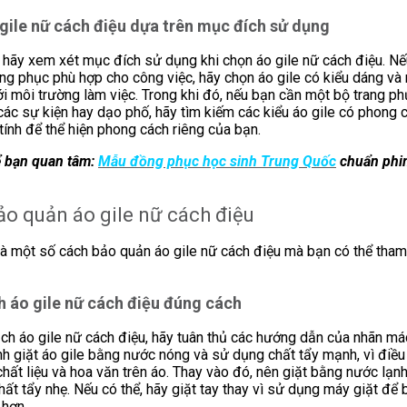
gile nữ cách điệu dựa trên mục đích sử dụng
 hãy xem xét mục đích sử dụng khi chọn áo gile nữ cách điệu. N
ng phục phù hợp cho công việc, hãy chọn áo gile có kiểu dáng v
i môi trường làm việc. Trong khi đó, nếu bạn cần một bộ trang ph
các sự kiện hay dạo phố, hãy tìm kiếm các kiểu áo gile có phong 
tính để thể hiện phong cách riêng của bạn.
ể bạn quan tâm:
Mẫu đồng phục học sinh Trung Quốc
chuẩn phi
ảo quản áo gile nữ cách điệu
là một số cách bảo quản áo gile nữ cách điệu mà bạn có thể tha
 áo gile nữ cách điệu đúng cách
ch áo gile nữ cách điệu, hãy tuân thủ các hướng dẫn của nhãn m
h giặt áo gile bằng nước nóng và sử dụng chất tẩy mạnh, vì điều
hất liệu và hoa văn trên áo. Thay vào đó, nên giặt bằng nước lạ
hất tẩy nhẹ. Nếu có thể, hãy giặt tay thay vì sử dụng máy giặt để
 hơn.