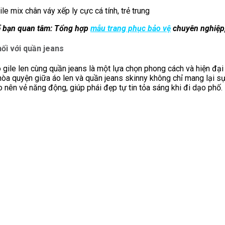
ile mix chân váy xếp ly cực cá tính, trẻ trung
ể bạn quan tâm: Tổng hợp
mẫu trang phục bảo vệ
chuyên nghiệp,
hối với quần jeans
 gile len cùng quần jeans là một lựa chọn phong cách và hiện đạ
òa quyện giữa áo len và quần jeans skinny không chỉ mang lại sự
 nên vẻ năng động, giúp phái đẹp tự tin tỏa sáng khi đi dạo phố.