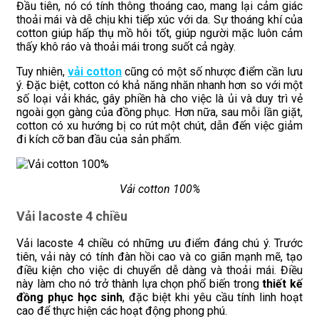
Đầu tiên, nó có tính thông thoáng cao, mang lại cảm giác
thoải mái và dễ chịu khi tiếp xúc với da. Sự thoáng khí của
cotton giúp hấp thụ mồ hôi tốt, giúp người mặc luôn cảm
thấy khô ráo và thoải mái trong suốt cả ngày.
Tuy nhiên,
vải cotton
cũng có một số nhược điểm cần lưu
ý. Đặc biệt, cotton có khả năng nhăn nhanh hơn so với một
số loại vải khác, gây phiền hà cho việc là ủi và duy trì vẻ
ngoài gọn gàng của đồng phục. Hơn nữa, sau mỗi lần giặt,
cotton có xu hướng bị co rút một chút, dẫn đến việc giảm
đi kích cỡ ban đầu của sản phẩm.
Vải cotton 100%
Vải lacoste 4 chiều
Vải lacoste 4 chiều có những ưu điểm đáng chú ý. Trước
tiên, vải này có tính đàn hồi cao và co giãn mạnh mẽ, tạo
điều kiện cho việc di chuyển dễ dàng và thoải mái. Điều
này làm cho nó trở thành lựa chọn phổ biến trong
thiết kế
đồng phục học sinh
, đặc biệt khi yêu cầu tính linh hoạt
cao để thực hiện các hoạt động phong phú.