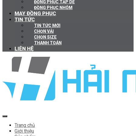
ĐỒNG PHỤC TẠP DỀ
ĐỒNG PHỤC NHÓM
MAY ĐỒNG PHỤC
TIN TỨC
TIN TỨC MỚI
CHỌN VẢI
CHỌN SIZE
THANH TOÁN
LIÊN HỆ
Trang chủ
Giới thiệu