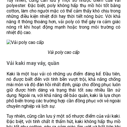
Tuy nhiên, cũng cần lưu ý một số nhược điểm của vải
polyester. Đặc biệt, poly không hấp thụ mồ hôi tốt bằng
cotton, làm cho người mặc có thể cảm thấy khó chịu trong
những điều kiện nhiệt đới hay thời tiết nóng bức. Với khả
năng ít thông thoáng hơn, vải poly có thể gây ra cảm giác
nóng rít khi hoạt động mạnh hoặc trong môi trường có
nhiệt độ cao.
Vải poly cao cấp
Vải kaki may váy, quần
Kaki là một loại vải có những ưu điểm đáng kể. Đầu tiên,
nó được biết đến với tính bền vượt trội, khả năng chống
mài mòn và độ đàn hồi nhất định, giúp cho đồng phục luôn
giữ được hình dáng và trạng thái tốt sau nhiều lần sử
dụng. Ngoài ra, với khả năng dễ bảo quản, kaki là lựa chọn
phổ biến trong các trường hợp cần đồng phục với vẻ ngoài
chuyên nghiệp và lịch sự.
Tuy nhiên, cũng cần lưu ý một số nhược điểm của vải kaki.
Đặc biệt, với tính chất ít thấm hút, kaki không hấp thụ mồ
hôi tốt như cotton, gây ra cảm giác ẩm ướt và bất tiện khi