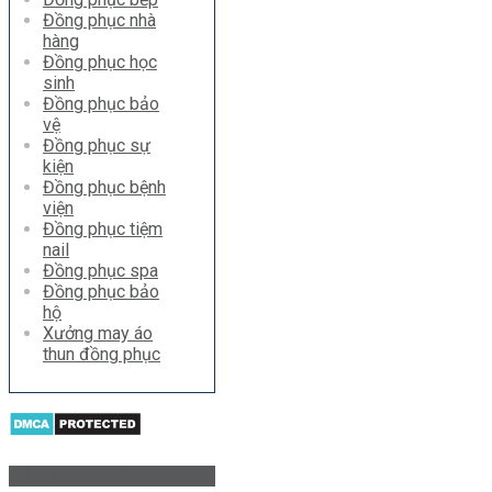
Đồng phục nhà
hàng
Đồng phục học
sinh
Đồng phục bảo
vệ
Đồng phục sự
kiện
Đồng phục bệnh
viện
Đồng phục tiệm
nail
Đồng phục spa
Đồng phục bảo
hộ
Xưởng may áo
thun đồng phục
Hỗ trợ khách hàng