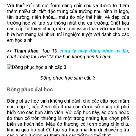
Với thiết kế lịch sự, form dáng chỉn chu và được tô điểm
thêm nhiều chi tiết đặc trưng của trường như hình in logo,
tên trường, niên khóa,… mẫu áo này thể hiện vẻ đẹp của
trường học và tạo sự thống nhất cho cả trường. Chất liệu
cao cấp từ thiên nhiên, mềm mịn và an toàn với mọi làn da
hứa hẹn mang lại nhiều trải nghiệm tuyệt vời dành cho các
em học sinh.
>>
Tham khảo
: Top 10
công ty may đồng phục uy tín
,
chất lượng tại TPHCM mà bạn không nên bỏ qua!
Đồng phục học sinh cấp 3
Đồng phục đại học
Đồng phục học sinh không chỉ dành cho các cấp học mầm
non, cấp 1, cấp 2 và cấp 3 mà còn được sử dụng rất phổ
biến cho các bạn sinh viên. Với cấp học này, áo polo hoặc
áo thun cổ tròn thường là một trong những lựa chọn phổ
biến và hoàn hảo. Mẫu áo thường có form dáng chỉn chu,
không quá bó sát để tạo sự thoải mái khi di chuyển giữa
các giảng đường và tham gia các tiết học thể chất.