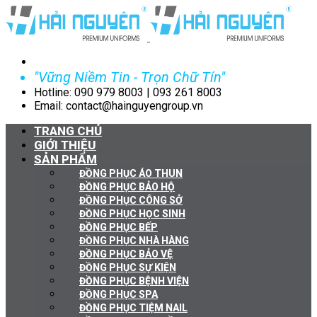
"Vững Niềm Tin - Trọn Chữ Tín"
Hotline: 090 979 8003 | 093 261 8003
Email: contact@hainguyengroup.vn
TRANG CHỦ
GIỚI THIỆU
SẢN PHẨM
ĐỒNG PHỤC ÁO THUN
ĐỒNG PHỤC BẢO HỘ
ĐỒNG PHỤC CÔNG SỞ
ĐỒNG PHỤC HỌC SINH
ĐỒNG PHỤC BẾP
ĐỒNG PHỤC NHÀ HÀNG
ĐỒNG PHỤC BẢO VỆ
ĐỒNG PHỤC SỰ KIỆN
ĐỒNG PHỤC BỆNH VIỆN
ĐỒNG PHỤC SPA
ĐỒNG PHỤC TIỆM NAIL