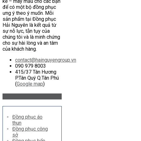
kế – may mẫu cho các bạn
để có một bộ đồng phục
ưng ý theo ý muốn. Mỗi
sản phẩm tại Đồng phục
Hải Nguyên là kết quả từ
sự nỗ lực, tận tụy của
chúng tôi và là minh chứng
cho sự hài lòng và an tâm
của khách hàng.
contact@hainguyengroup.vn
090 979 8003
415/37 Tân Hương
P.Tân Quý Q.Tân Phú
(
Google map
)
Sản phẩm
Đồng phục áo
thun
Đồng phục công
sở
Đồng phục bếp