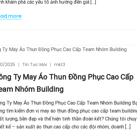
nh khám phá các yếu tố ảnh hưởng đến giá […]
ead more
/10/2025
Tin Tức Mới
mkt3
ông Ty May Áo Thun Đồng Phục Cao Cấp
eam Nhóm Building
ng Ty May Áo Thun Đồng Phục Cao Cấp Team Nhóm Building B
ng tìm kiếm đơn vị may áo thun đồng phục cao cấp team buildin
ất lượng, bền đẹp và thể hiện tinh thần đoàn kết? Chúng tôi chu
iết kế – sản xuất áo thun cao cấp cho các đội nhóm, doanh […]