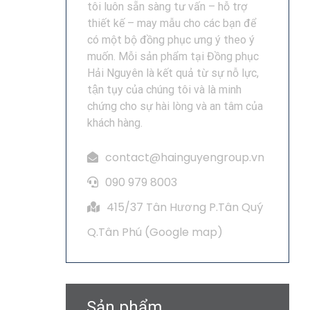
tôi luôn sẵn sàng tư vấn – hỗ trợ
thiết kế – may mẫu cho các bạn để
có một bộ đồng phục ưng ý theo ý
muốn. Mỗi sản phẩm tại Đồng phục
Hải Nguyên là kết quả từ sự nỗ lực,
tận tụy của chúng tôi và là minh
chứng cho sự hài lòng và an tâm của
khách hàng.
contact@hainguyengroup.vn
090 979 8003
415/37 Tân Hương P.Tân Quý
Q.Tân Phú (
Google map
)
Sản phẩm