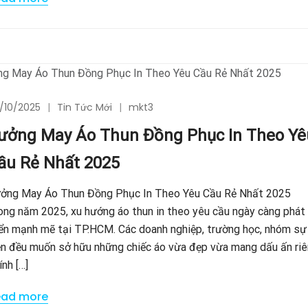
/10/2025
Tin Tức Mới
mkt3
ưởng May Áo Thun Đồng Phục In Theo Yê
ầu Rẻ Nhất 2025
ởng May Áo Thun Đồng Phục In Theo Yêu Cầu Rẻ Nhất 2025
ong năm 2025, xu hướng áo thun in theo yêu cầu ngày càng phát
iển mạnh mẽ tại TP.HCM. Các doanh nghiệp, trường học, nhóm sự
ện đều muốn sở hữu những chiếc áo vừa đẹp vừa mang dấu ấn riê
ính […]
ead more