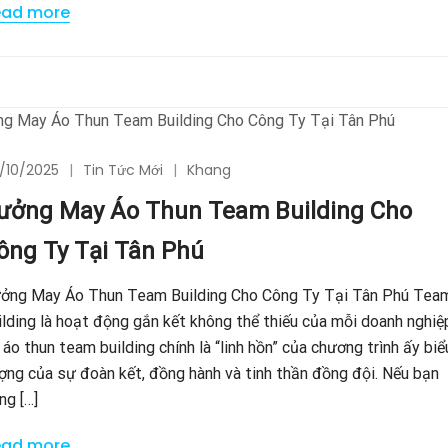
ead more
/10/2025
Tin Tức Mới
Khang
ưởng May Áo Thun Team Building Cho
ông Ty Tại Tân Phú
ởng May Áo Thun Team Building Cho Công Ty Tại Tân Phú Tea
ilding là hoạt động gắn kết không thể thiếu của mỗi doanh nghiệ
 áo thun team building chính là “linh hồn” của chương trình ấy biể
ợng của sự đoàn kết, đồng hành và tinh thần đồng đội. Nếu bạn
ng […]
ead more