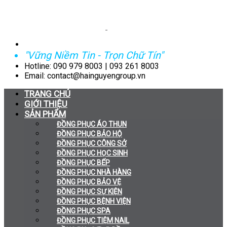
"Vững Niềm Tin - Trọn Chữ Tín"
Hotline: 090 979 8003 | 093 261 8003
Email: contact@hainguyengroup.vn
TRANG CHỦ
GIỚI THIỆU
SẢN PHẨM
ĐỒNG PHỤC ÁO THUN
ĐỒNG PHỤC BẢO HỘ
ĐỒNG PHỤC CÔNG SỞ
ĐỒNG PHỤC HỌC SINH
ĐỒNG PHỤC BẾP
ĐỒNG PHỤC NHÀ HÀNG
ĐỒNG PHỤC BẢO VỆ
ĐỒNG PHỤC SỰ KIỆN
ĐỒNG PHỤC BỆNH VIỆN
ĐỒNG PHỤC SPA
ĐỒNG PHỤC TIỆM NAIL