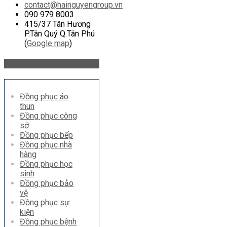
contact@hainguyengroup.vn
090 979 8003
415/37 Tân Hương
P.Tân Quý Q.Tân Phú
(
Google map
)
Sản phẩm
Đồng phục áo
thun
Đồng phục công
sở
Đồng phục bếp
Đồng phục nhà
hàng
Đồng phục học
sinh
Đồng phục bảo
vệ
Đồng phục sự
kiện
Đồng phục bệnh