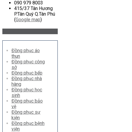
090 979 8003
415/37 Tân Hương
P.Tân Quý Q.Tân Phú
(
Google map
)
Sản phẩm
Đồng phục áo
thun
Đồng phục công
sở
Đồng phục bếp
Đồng phục nhà
hàng
Đồng phục học
sinh
Đồng phục bảo
vệ
Đồng phục sự
kiện
Đồng phục bệnh
viện