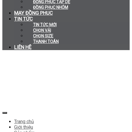
ĐỒNG PHỤC TẠP DỀ
ĐỒNG PHỤC NHÓM
MAY ĐỒNG PHỤC
TIN TỨC
TIN TỨC MỚI
CHỌN VẢI
CHỌN SIZE
THANH TOÁN
LIÊN HỆ
Trang chủ
Giới thiệu