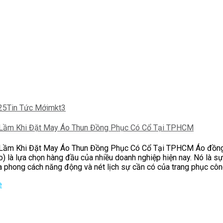
25
Tin Tức Mới
mkt3
 Lầm Khi Đặt May Áo Thun Đồng Phục Có Cổ Tại TPHCM
 Lầm Khi Đặt May Áo Thun Đồng Phục Có Cổ Tại TPHCM Áo đồn
o) là lựa chọn hàng đầu của nhiều doanh nghiệp hiện nay. Nó là sự
 phong cách năng động và nét lịch sự cần có của trang phục côn
e