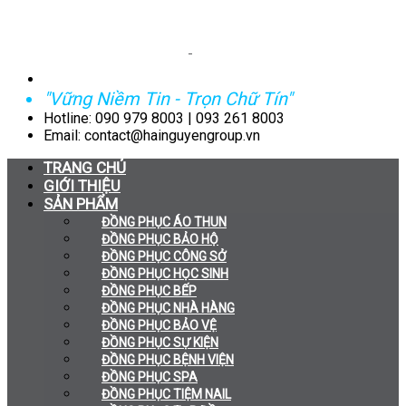
"Vững Niềm Tin - Trọn Chữ Tín"
Hotline: 090 979 8003 | 093 261 8003
Email: contact@hainguyengroup.vn
TRANG CHỦ
GIỚI THIỆU
SẢN PHẨM
ĐỒNG PHỤC ÁO THUN
ĐỒNG PHỤC BẢO HỘ
ĐỒNG PHỤC CÔNG SỞ
ĐỒNG PHỤC HỌC SINH
ĐỒNG PHỤC BẾP
ĐỒNG PHỤC NHÀ HÀNG
ĐỒNG PHỤC BẢO VỆ
ĐỒNG PHỤC SỰ KIỆN
ĐỒNG PHỤC BỆNH VIỆN
ĐỒNG PHỤC SPA
ĐỒNG PHỤC TIỆM NAIL