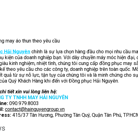
g may áo thun theo yêu cầu
c Hải Nguyên
chính là sự lựa chọn hàng đầu cho mọi nhu cầu m
ụ kiện của doanh nghiệp bạn. Với dây chuyền máy móc hiện đại, 
giàu kinh nghiệm, nhiệt tình, chúng tôi cung cấp đồng phục may s
 kế theo yêu cầu cho các công ty, doanh nghiệp trên toàn quốc. M
t quả từ sự nỗ lực, tận tụy của chúng tôi và là minh chứng cho sự
 của Quý Khách Hàng khi đến với Đồng phục Hải Nguyên.
hi tiết xin vui lòng liên hệ:
G TY TNHH MAY HẢI NGUYÊN
ine:
090.979.8003
l:
contact@hainguyengroup.vn
ress:
415/37 Tân Hương, Phường Tân Quý, Quận Tân Phú, TP.HC
ws