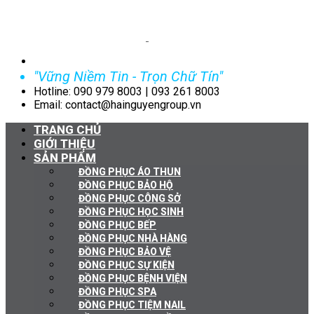
"Vững Niềm Tin - Trọn Chữ Tín"
Hotline: 090 979 8003 | 093 261 8003
Email: contact@hainguyengroup.vn
TRANG CHỦ
GIỚI THIỆU
SẢN PHẨM
ĐỒNG PHỤC ÁO THUN
ĐỒNG PHỤC BẢO HỘ
ĐỒNG PHỤC CÔNG SỞ
ĐỒNG PHỤC HỌC SINH
ĐỒNG PHỤC BẾP
ĐỒNG PHỤC NHÀ HÀNG
ĐỒNG PHỤC BẢO VỆ
ĐỒNG PHỤC SỰ KIỆN
ĐỒNG PHỤC BỆNH VIỆN
ĐỒNG PHỤC SPA
ĐỒNG PHỤC TIỆM NAIL