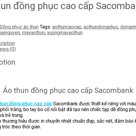
hun đồng phục cao cấp Sacomba
Đồng phục áo thun
Tags:
aothuncaocap
,
aothundongphuc
,
dongph
hainguyen
,
mayaothun
,
xuongmayaothun
ription
ews (0)
ption
Áo thun đồng phục cao cấp Sacombank
thun đồng phục cao cấp
Sacombank được thiết kế riêng với màu
phối trắng, bo tay bo cổ nổi bật đã tạo nên chiếc tạp dề đồng phụ
và trẻ trung.
 thương hiệu được in chuyển nhiệt chuẩn đẹp, sắc nét, đảm bảo
 tróc theo thời gian.