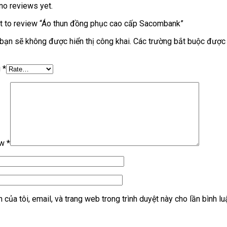
no reviews yet.
rst to review “Áo thun đồng phục cao cấp Sacombank”
bạn sẽ không được hiển thị công khai.
Các trường bắt buộc được
g
*
ew
*
 của tôi, email, và trang web trong trình duyệt này cho lần bình lu