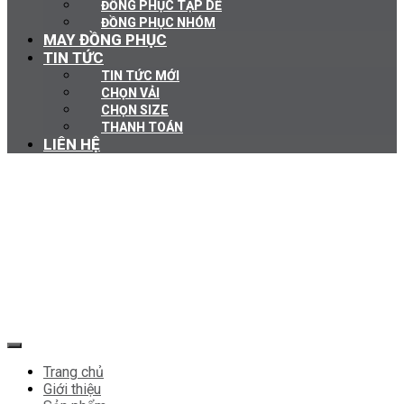
ĐỒNG PHỤC TẠP DỀ
ĐỒNG PHỤC NHÓM
MAY ĐỒNG PHỤC
TIN TỨC
TIN TỨC MỚI
CHỌN VẢI
CHỌN SIZE
THANH TOÁN
LIÊN HỆ
Trang chủ
Giới thiệu