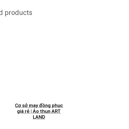
d products
Cơ sở may đồng phục
giá rẻ | Áo thun ART
LAND