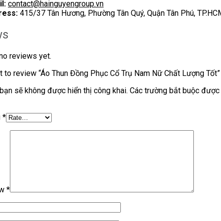
l:
contact@hainguyengroup.vn
ress:
415/37 Tân Hương, Phường Tân Quý, Quận Tân Phú, TP.HC
ws
no reviews yet.
t to review “Áo Thun Đồng Phục Cổ Trụ Nam Nữ Chất Lượng Tốt”
bạn sẽ không được hiển thị công khai.
Các trường bắt buộc được
g
*
ew
*