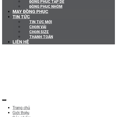
ĐỒNG PHỤC TẠP DỀ
ĐỒNG PHỤC NHÓM
MAY ĐỒNG PHỤC
TIN TỨC
TIN TỨC MỚI
CHỌN VẢI
CHỌN SIZE
THANH TOÁN
LIÊN HỆ
Trang chủ
Giới thiệu