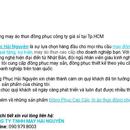
g may áo thun đồng phục công ty giá sỉ tại Tp.HCM
c Hải Nguyên
là sự lựa chọn hàng đầu cho mọi nhu cầu
may đồn
quà tặng, sự kiện,
may áo thun cao cấp
cho doanh nghiệp bạn. Với
g nghệ hiện đại đến từ Nhật Bản, đội ngũ nhân viên giàu kinh ngh
g tôi cung cấp đồng phục may sẵn, đồng phục thiết kế theo yêu c
oanh nghiệp trên toàn quốc.
 Phục Hải Nguyên xin chân thành cám ơn quý khách đã tin tưởng
 sản phẩm của chúng tôi.
 chúc quý khách sẽ ngày càng phát triển và luôn đạt được nhiều t
thêm về những sản phẩm
Đồng Phục Cao Cấp, In áo thun đồng ph
hi tiết xin vui lòng liên hệ:
G TY TNHH MAY HẢI NGUYÊN
ine:
090.979.8003