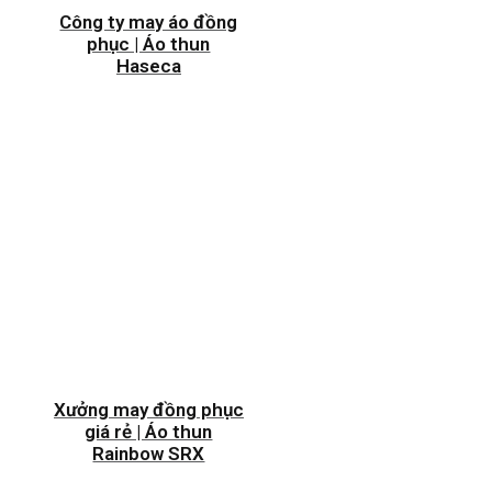
Công ty may áo đồng
phục | Áo thun
Haseca
Xưởng may đồng phục
giá rẻ | Áo thun
Rainbow SRX