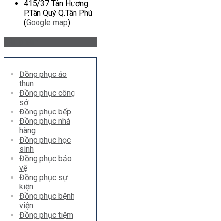
415/37 Tân Hương
P.Tân Quý Q.Tân Phú
(
Google map
)
Sản phẩm
Đồng phục áo
thun
Đồng phục công
sở
Đồng phục bếp
Đồng phục nhà
hàng
Đồng phục học
sinh
Đồng phục bảo
vệ
Đồng phục sự
kiện
Đồng phục bệnh
viện
Đồng phục tiệm