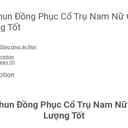
hun Đồng Phục Cổ Trụ Nam Nữ 
g Tốt
Đồng phục áo thun
ription
ews (0)
ption
hun Đồng Phục Cổ Trụ Nam Nữ
Lượng Tốt