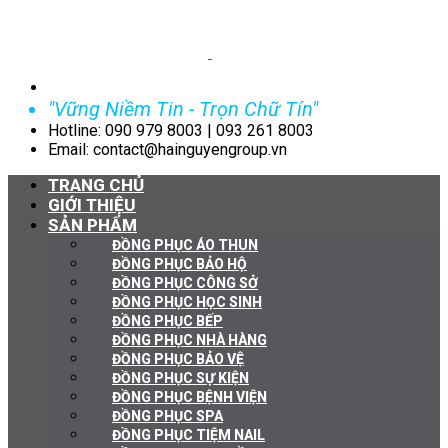
"Vững Niềm Tin - Trọn Chữ Tín"
Hotline: 090 979 8003 | 093 261 8003
Email: contact@hainguyengroup.vn
TRANG CHỦ
GIỚI THIỆU
SẢN PHẨM
ĐỒNG PHỤC ÁO THUN
ĐỒNG PHỤC BẢO HỘ
ĐỒNG PHỤC CÔNG SỞ
ĐỒNG PHỤC HỌC SINH
ĐỒNG PHỤC BẾP
ĐỒNG PHỤC NHÀ HÀNG
ĐỒNG PHỤC BẢO VỆ
ĐỒNG PHỤC SỰ KIỆN
ĐỒNG PHỤC BỆNH VIỆN
ĐỒNG PHỤC SPA
ĐỒNG PHỤC TIỆM NAIL