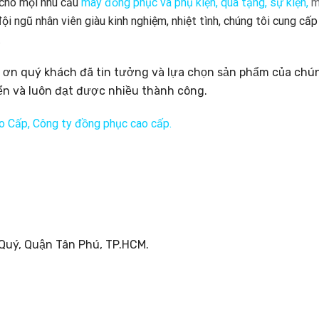
 cho mọi nhu cầu
may đồng phục và phụ kiện
, quà tặng, sự kiện,
m
ội ngũ nhân viên giàu kinh nghiệm, nhiệt tình, chúng tôi cung c
.
ơn quý khách đã tin tưởng và lựa chọn sản phẩm của chún
ển và luôn đạt được nhiều thành công.
 Cấp, Công ty đồng phục cao cấp.
uý, Quận Tân Phú, TP.HCM.