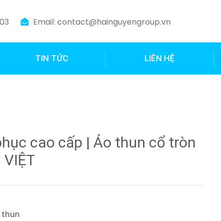
003
Email: contact@hainguyengroup.vn
TIN TỨC
LIÊN HỆ
hục cao cấp | Áo thun cổ tròn
C VIỆT
 thun