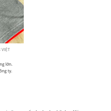
C VIỆT
ng lớn.
ông ty.