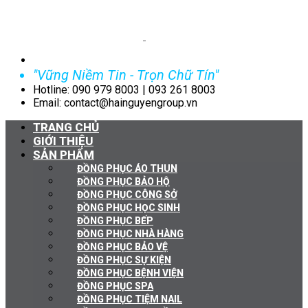
"Vững Niềm Tin - Trọn Chữ Tín"
Hotline: 090 979 8003 | 093 261 8003
Email: contact@hainguyengroup.vn
TRANG CHỦ
GIỚI THIỆU
SẢN PHẨM
ĐỒNG PHỤC ÁO THUN
ĐỒNG PHỤC BẢO HỘ
ĐỒNG PHỤC CÔNG SỞ
ĐỒNG PHỤC HỌC SINH
ĐỒNG PHỤC BẾP
ĐỒNG PHỤC NHÀ HÀNG
ĐỒNG PHỤC BẢO VỆ
ĐỒNG PHỤC SỰ KIỆN
ĐỒNG PHỤC BỆNH VIỆN
ĐỒNG PHỤC SPA
ĐỒNG PHỤC TIỆM NAIL