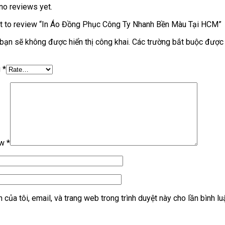
no reviews yet.
st to review “In Áo Đồng Phục Công Ty Nhanh Bền Màu Tại HCM”
bạn sẽ không được hiển thị công khai.
Các trường bắt buộc được
g
*
ew
*
 của tôi, email, và trang web trong trình duyệt này cho lần bình lu