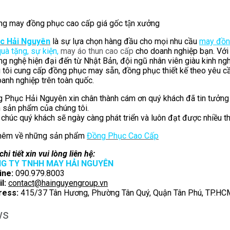
g may đồng phục cao cấp giá gốc tận xưởng
c Hải Nguyên
là sự lựa chọn hàng đầu cho mọi nhu cầu
may đồn
quà tặng, sự kiện,
may áo thun cao cấp
cho doanh nghiệp bạn. Với
g nghệ hiện đại đến từ Nhật Bản, đội ngũ nhân viên giàu kinh ngh
g tôi cung cấp đồng phục may sẵn, đồng phục thiết kế theo yêu c
oanh nghiệp trên toàn quốc.
 Phục Hải Nguyên xin chân thành cám ơn quý khách đã tin tưởng
 sản phẩm của chúng tôi.
 chúc quý khách sẽ ngày càng phát triển và luôn đạt được nhiều t
thêm về những sản phẩm
Đồng Phục Cao Cấp
hi tiết xin vui lòng liên hệ:
G TY TNHH MAY HẢI NGUYÊN
ine:
090.979.8003
l:
contact@hainguyengroup.vn
ress:
415/37 Tân Hương, Phường Tân Quý, Quận Tân Phú, TP.HC
ws