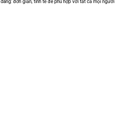
 dáng: đơn giản, tinh tế để phù hợp với tất cả mọi người