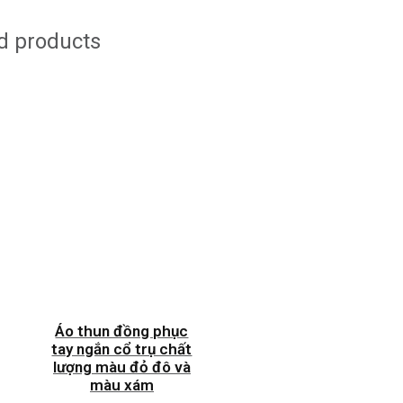
d products
Áo thun đồng phục
tay ngắn cổ trụ chất
lượng màu đỏ đô và
màu xám