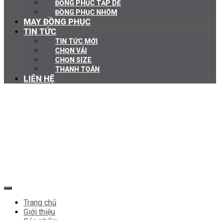
ĐỒNG PHỤC TẠP DỀ
ĐỒNG PHỤC NHÓM
MAY ĐỒNG PHỤC
TIN TỨC
TIN TỨC MỚI
CHỌN VẢI
CHỌN SIZE
THANH TOÁN
LIÊN HỆ
Trang chủ
Giới thiệu