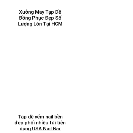
Xưởng May Tạp Dề
Đồng Phục Đẹp Số
Lượng Lớn Tại HCM
Tạp dề yếm nail bền
đẹp phối nhiều túi tiện
dụng USA Nail Bar