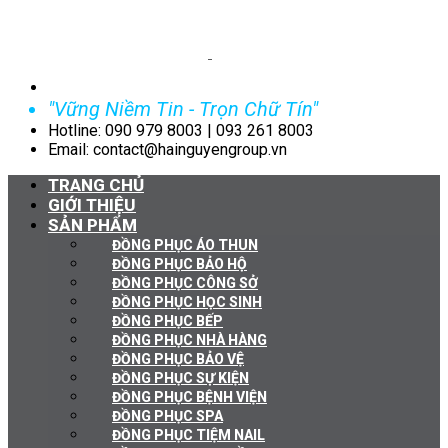
"Vững Niềm Tin - Trọn Chữ Tín"
Hotline: 090 979 8003 | 093 261 8003
Email: contact@hainguyengroup.vn
TRANG CHỦ
GIỚI THIỆU
SẢN PHẨM
ĐỒNG PHỤC ÁO THUN
ĐỒNG PHỤC BẢO HỘ
ĐỒNG PHỤC CÔNG SỞ
ĐỒNG PHỤC HỌC SINH
ĐỒNG PHỤC BẾP
ĐỒNG PHỤC NHÀ HÀNG
ĐỒNG PHỤC BẢO VỆ
ĐỒNG PHỤC SỰ KIỆN
ĐỒNG PHỤC BỆNH VIỆN
ĐỒNG PHỤC SPA
ĐỒNG PHỤC TIỆM NAIL