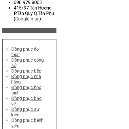
090 979 8003
415/37 Tân Hương
P.Tân Quý Q.Tân Phú
(
Google map
)
Sản phẩm
Đồng phục áo
thun
Đồng phục công
sở
Đồng phục bếp
Đồng phục nhà
hàng
Đồng phục học
sinh
Đồng phục bảo
vệ
Đồng phục sự
kiện
Đồng phục bệnh
viện