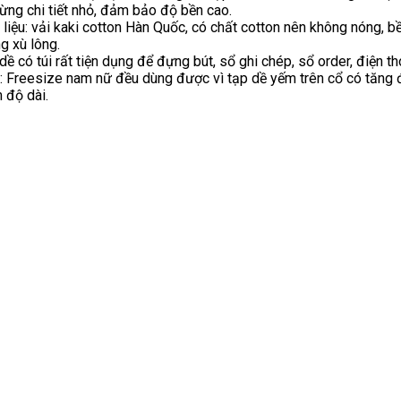
từng chi tiết nhỏ, đảm bảo độ bền cao.
 liệu: vải kaki cotton Hàn Quốc, có chất cotton nên không nóng, 
g xù lông.
dề có túi rất tiện dụng để đựng bút, sổ ghi chép, sổ order, điện th
: Freesize nam nữ đều dùng được vì tạp dề yếm trên cổ có tăng 
 độ dài.