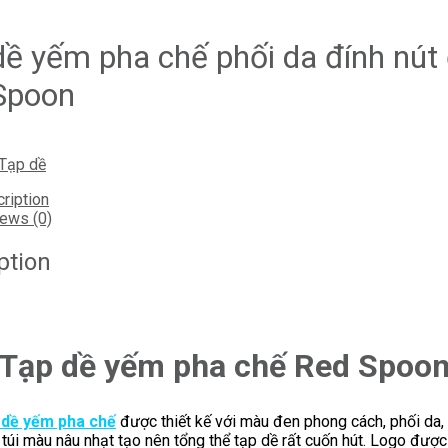
dề yếm pha chế phối da đính nút
Spoon
Tạp dề
ription
ews (0)
ption
Tạp dề yếm pha chế Red Spoo
 dề yếm pha chế
được thiết kế với màu đen phong cách, phối da, 
 túi màu nâu nhạt tạo nên tổng thể tạp dề rất cuốn hút. Logo đượ