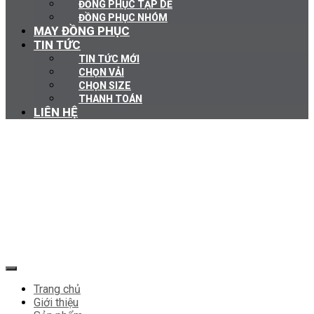
ĐỒNG PHỤC TẠP DỀ
ĐỒNG PHỤC NHÓM
MAY ĐỒNG PHỤC
TIN TỨC
TIN TỨC MỚI
CHỌN VẢI
CHỌN SIZE
THANH TOÁN
LIÊN HỆ
Trang chủ
Giới thiệu