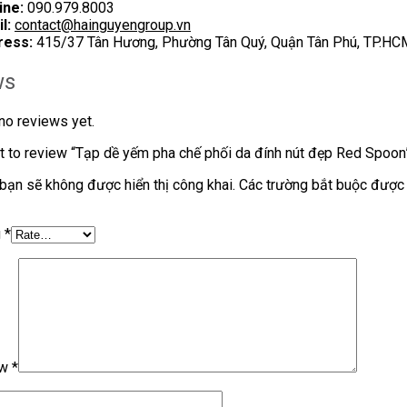
ine:
090.979.8003
l:
contact@hainguyengroup.vn
ress:
415/37 Tân Hương, Phường Tân Quý, Quận Tân Phú, TP.HC
ws
no reviews yet.
st to review “Tạp dề yếm pha chế phối da đính nút đẹp Red Spoon
bạn sẽ không được hiển thị công khai.
Các trường bắt buộc được
g
*
ew
*