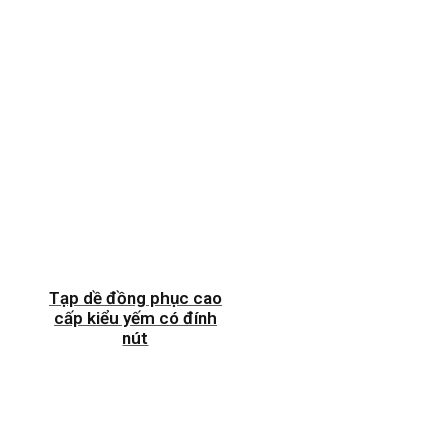
Tạp dề đồng phục cao
cấp kiểu yếm có đính
nút