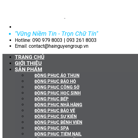
"Vững Niềm Tin - Trọn Chữ Tín"
Hotline: 090 979 8003 | 093 261 8003
Email: contact@hainguyengroup.vn
TRANG CHỦ
GIỚI THIỆU
SẢN PHẨM
ĐỒNG PHỤC ÁO THUN
ĐỒNG PHỤC BẢO HỘ
ĐỒNG PHỤC CÔNG SỞ
ĐỒNG PHỤC HỌC SINH
ĐỒNG PHỤC BẾP
ĐỒNG PHỤC NHÀ HÀNG
ĐỒNG PHỤC BẢO VỆ
ĐỒNG PHỤC SỰ KIỆN
ĐỒNG PHỤC BỆNH VIỆN
ĐỒNG PHỤC SPA
ĐỒNG PHỤC TIỆM NAIL