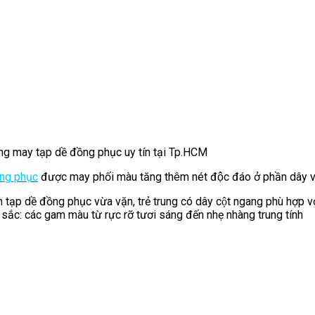
g may tạp dề đồng phục uy tín tại Tp.HCM
ng phục
được may phối màu tăng thêm nét độc đáo ở phần dây va
tạp dề đồng phục vừa vặn, trẻ trung có dây cột ngang phù hợp vơ
ắc: các gam màu từ rực rỡ tươi sáng đến nhẹ nhàng trung tính