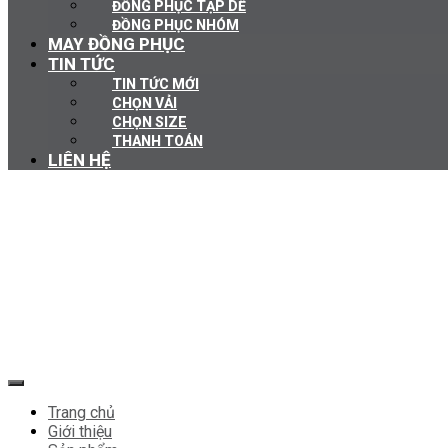
ĐỒNG PHỤC TẠP DỀ
ĐỒNG PHỤC NHÓM
MAY ĐỒNG PHỤC
TIN TỨC
TIN TỨC MỚI
CHỌN VẢI
CHỌN SIZE
THANH TOÁN
LIÊN HỆ
Trang chủ
Giới thiệu