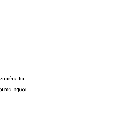
̀ miệng túi
́i mọi người