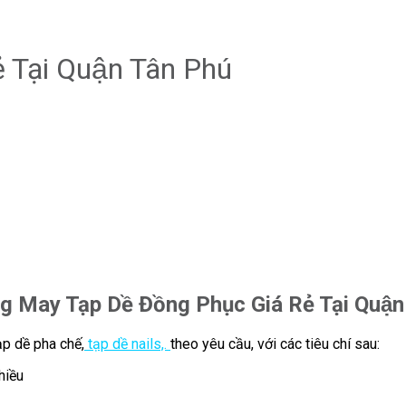
̉ Tại Quận Tân Phú
g May Tạp Dề Đồng Phục Giá Rẻ Tại Quậ
ạp dề pha chế,
tạp dề nails,.
theo yêu cầu, với các tiêu chí sau:
hiều