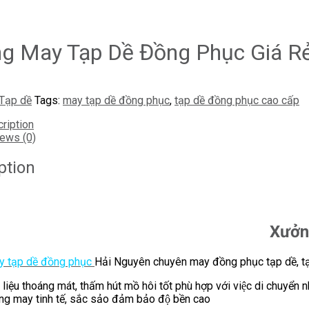
g May Tạp Dề Đồng Phục Giá Re
Tạp dề
Tags:
may tạp dề đồng phục
,
tạp dề đồng phục cao cấp
ription
ews (0)
ption
Xưởn
 tạp dề đồng phục
Hải Nguyên
chuyên
may đồng phục tạp dề, t
liệu thoáng mát, thấm hút mồ hôi tốt phù hợp với việc di chuyển n
g may tinh tế, sắc sảo đảm bảo độ bền cao