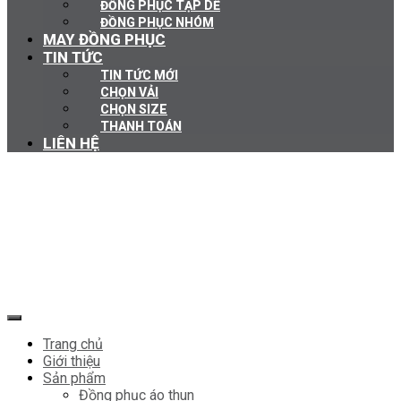
ĐỒNG PHỤC TẠP DỀ
ĐỒNG PHỤC NHÓM
MAY ĐỒNG PHỤC
TIN TỨC
TIN TỨC MỚI
CHỌN VẢI
CHỌN SIZE
THANH TOÁN
LIÊN HỆ
Trang chủ
Giới thiệu
Sản phẩm
Đồng phục áo thun