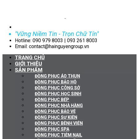
"Vững Niềm Tin - Trọn Chữ Tín"
Hotline: 090 979 8003 | 093 261 8003
Email: contact@hainguyengroup.vn
TRANG CHỦ
GIỚI THIỆU
SẢN PHẨM
ĐỒNG PHỤC ÁO THUN
ĐỒNG PHỤC BẢO HỘ
ĐỒNG PHỤC CÔNG SỞ
ĐỒNG PHỤC HỌC SINH
ĐỒNG PHỤC BẾP
ĐỒNG PHỤC NHÀ HÀNG
ĐỒNG PHỤC BẢO VỆ
ĐỒNG PHỤC SỰ KIỆN
ĐỒNG PHỤC BỆNH VIỆN
ĐỒNG PHỤC SPA
ĐỒNG PHỤC TIỆM NAIL