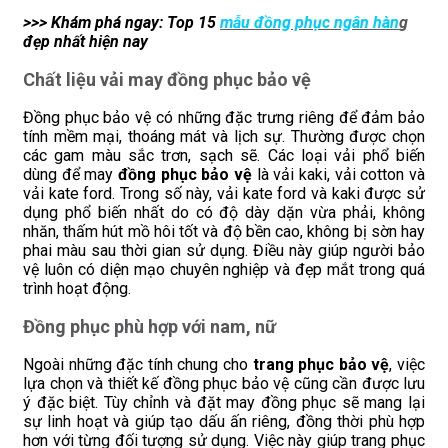
>>> Khám phá ngay: Top 15
mẫu đồng phục ngân hàn
g
đẹp nhất hiện nay
Chất liệu vải may đồng phục bảo vệ
Đồng phục bảo vệ có những đặc trưng riêng để đảm bảo
tính mềm mại, thoáng mát và lịch sự. Thường được chọn
các gam màu sắc trơn, sạch sẽ. Các loại vải phổ biến
dùng để may
đồng phục bảo vệ
là vải kaki, vải cotton và
vải kate ford. Trong số này, vải kate ford và kaki được sử
dụng phổ biến nhất do có độ dày dặn vừa phải, không
nhăn, thấm hút mồ hôi tốt và độ bền cao, không bị sờn hay
phai màu sau thời gian sử dụng. Điều này giúp người bảo
vệ luôn có diện mạo chuyên nghiệp và đẹp mắt trong quá
trình hoạt động.
Đồng phục phù hợp với nam, nữ
Ngoài những đặc tính chung cho
trang phục bảo vệ
, việc
lựa chọn và thiết kế đồng phục bảo vệ cũng cần được lưu
ý đặc biệt. Tùy chỉnh và đặt may đồng phục sẽ mang lại
sự linh hoạt và giúp tạo dấu ấn riêng, đồng thời phù hợp
hơn với từng đối tượng sử dụng. Việc này giúp trang phục