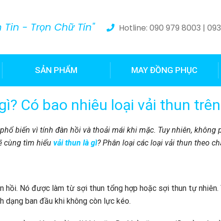
Tin - Trọn Chữ Tín"
Hotline: 090 979 8003 | 09
SẢN PHẨM
MAY ĐỒNG PHỤC
 gì? Có bao nhiêu loại vải thun trên
ổ biến vì tính đàn hồi và thoải mái khi mặc. Tuy nhiên, không ph
sẽ cùng tìm hiểu
vải thun là gì
? Phân loại các loại vải thun theo chấ
àn hồi. Nó được làm từ sợi thun tổng hợp hoặc sợi thun tự nhiên.
nh dạng ban đầu khi không còn lực kéo.