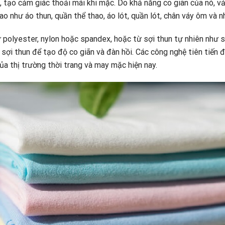
, tạo cảm giác thoải mái khi mặc. Do khả năng co giãn của nó, vả
 như áo thun, quần thể thao, áo lót, quần lót, chân váy ôm và nh
 polyester, nylon hoặc spandex, hoặc từ sợi thun tự nhiên như sợ
i thun để tạo độ co giãn và đàn hồi. Các công nghệ tiên tiến đã 
ủa thị trường thời trang và may mặc hiện nay.