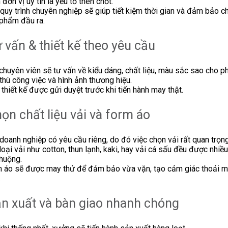
 đơn vị uy tín là yếu tố then chốt.
quy trình chuyên nghiệp sẽ giúp tiết kiệm thời gian và đảm bảo c
phẩm đầu ra.
ư vấn & thiết kế theo yêu cầu
chuyên viên sẽ tư vấn về kiểu dáng, chất liệu, màu sắc sao cho p
thù công việc và hình ảnh thương hiệu.
thiết kế được gửi duyệt trước khi tiến hành may thật.
họn chất liệu vải và form áo
doanh nghiệp có yêu cầu riêng, do đó việc chọn vải rất quan trọng
loại vải như cotton, thun lạnh, kaki, hay vải cá sấu đều được nhiề
huộng.
 áo sẽ được may thử để đảm bảo vừa vặn, tạo cảm giác thoải má
.
ản xuất và bàn giao nhanh chóng