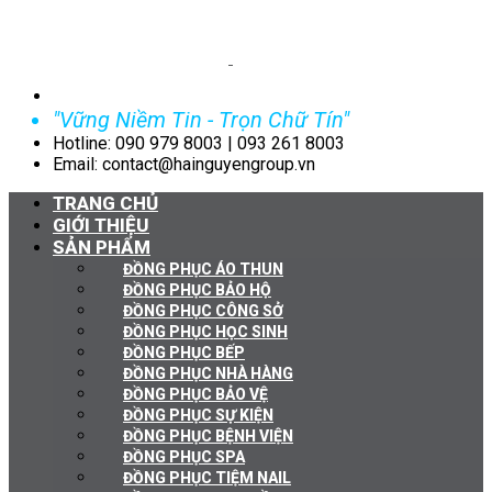
"Vững Niềm Tin - Trọn Chữ Tín"
Hotline: 090 979 8003 | 093 261 8003
Email: contact@hainguyengroup.vn
TRANG CHỦ
GIỚI THIỆU
SẢN PHẨM
ĐỒNG PHỤC ÁO THUN
ĐỒNG PHỤC BẢO HỘ
ĐỒNG PHỤC CÔNG SỞ
ĐỒNG PHỤC HỌC SINH
ĐỒNG PHỤC BẾP
ĐỒNG PHỤC NHÀ HÀNG
ĐỒNG PHỤC BẢO VỆ
ĐỒNG PHỤC SỰ KIỆN
ĐỒNG PHỤC BỆNH VIỆN
ĐỒNG PHỤC SPA
ĐỒNG PHỤC TIỆM NAIL