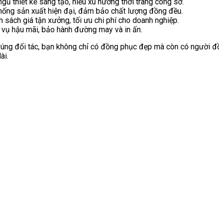
ngũ thiết kế sáng tạo, hiểu xu hướng thời trang công sở.
hống sản xuất hiện đại, đảm bảo chất lượng đồng đều.
h sách giá tận xưởng, tối ưu chi phí cho doanh nghiệp.
 vụ hậu mãi, bảo hành đường may và in ấn.
đúng đối tác, bạn không chỉ có đồng phục đẹp mà còn có người đ
ài.