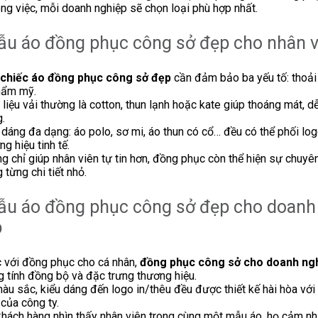
ng việc, mỗi doanh nghiệp sẽ chọn loại phù hợp nhất.
ẫu áo đồng phục công sở đẹp cho nhân v
chiếc áo đồng phục công sở đẹp
cần đảm bảo ba yếu tố: thoải
hẩm mỹ.
 liệu vải thường là cotton, thun lạnh hoặc kate giúp thoáng mát, d
.
 dáng đa dạng: áo polo, sơ mi, áo thun có cổ… đều có thể phối log
ng hiệu tinh tế.
g chỉ giúp nhân viên tự tin hơn, đồng phục còn thể hiện sự chuyê
g từng chi tiết nhỏ.
Mẫu áo đồng phục công sở đẹp cho doanh
p
 với đồng phục cho cá nhân,
đồng phục công sở cho doanh ng
 tính đồng bộ và đặc trưng thương hiệu.
àu sắc, kiểu dáng đến logo in/thêu đều được thiết kế hài hòa với
 của công ty.
khách hàng nhìn thấy nhân viên trong cùng một mẫu áo, họ cảm n