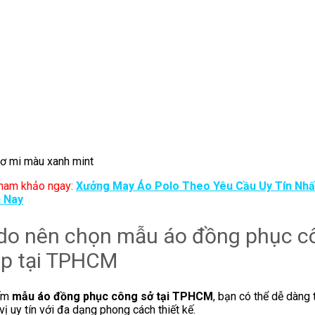
ơ mi màu xanh mint
ham khảo ngay:
Xưởng May Áo Polo Theo Yêu Cầu Uy Tín Nhấ
n Nay
ý do nên chọn mẫu áo đồng phục c
ẹp tại TPHCM
iếm
mẫu áo đồng phục công sở tại TPHCM
, bạn có thể dễ dàng 
vị uy tín với đa dạng phong cách thiết kế.