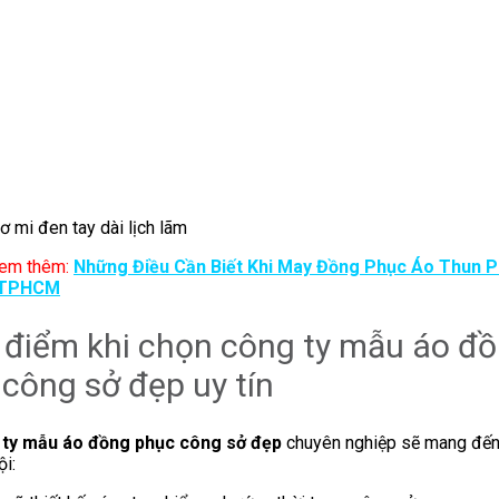
ơ mi đen tay dài lịch lãm
em thêm:
Những Điều Cần Biết Khi May Đồng Phục Áo Thun P
 TPHCM
 điểm khi chọn công ty mẫu áo đ
công sở đẹp uy tín
 ty mẫu áo đồng phục công sở đẹp
chuyên nghiệp sẽ mang đến 
ội: