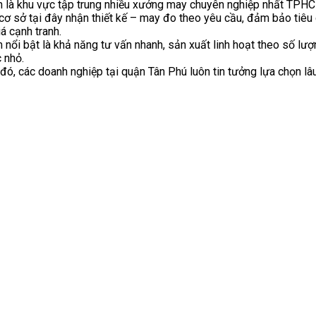
h là khu vực tập trung nhiều xưởng may chuyên nghiệp nhất TPH
cơ sở tại đây nhận thiết kế – may đo theo yêu cầu, đảm bảo tiêu
iá cạnh tranh.
 nổi bật là khả năng tư vấn nhanh, sản xuất linh hoạt theo số lượ
 nhỏ.
đó, các doanh nghiệp tại quận Tân Phú luôn tin tưởng lựa chọn lâu