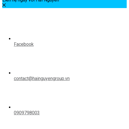
Facebook
contact@hainguyengroup.vn
0909798003