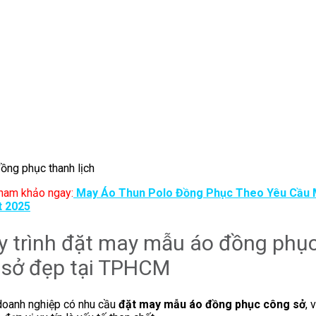
ồng phục thanh lịch
ham khảo ngay:
May Áo Thun Polo Đồng Phục Theo Yêu Cầu 
t 2025
y trình đặt may mẫu áo đồng phụ
 sở đẹp tại TPHCM
doanh nghiệp có nhu cầu
đặt may mẫu áo đồng phục công sở
, 