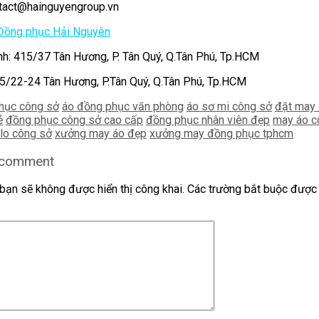
ntact@hainguyengroup.vn
Đồng phục Hải Nguyên
nh: 415/37 Tân Hương, P. Tân Quý, Q.Tân Phú, Tp.HCM
5/22-24 Tân Hương, P.Tân Quý, Q.Tân Phú, Tp.HCM
hục công sở
áo đồng phục văn phòng
áo sơ mi công sở
đặt may
ẻ
đồng phục công sở cao cấp
đồng phục nhân viên đẹp
may áo c
lo công sở
xưởng may áo đẹp
xưởng may đồng phục tphcm
 comment
bạn sẽ không được hiển thị công khai.
Các trường bắt buộc được