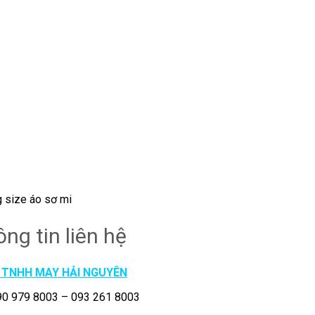
 size áo sơ mi
ông tin liên hệ
 TNHH MAY HẢI NGUYÊN
090 979 8003 – 093 261 8003