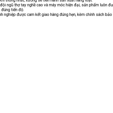
khi thống nhất, xưởng sẽ tiến hành sản xuất hàng loạt.
đội ngũ thợ tay nghề cao và máy móc hiện đại, sản phẩm luôn đ
n đúng tiến độ.
h nghiệp được cam kết giao hàng đúng hẹn, kèm chính sách bảo 
.