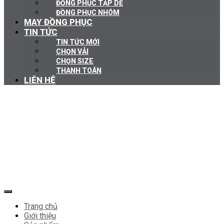
ĐỒNG PHỤC TẠP DỀ
ĐỒNG PHỤC NHÓM
MAY ĐỒNG PHỤC
TIN TỨC
TIN TỨC MỚI
CHỌN VẢI
CHỌN SIZE
THANH TOÁN
LIÊN HỆ
Trang chủ
Giới thiệu