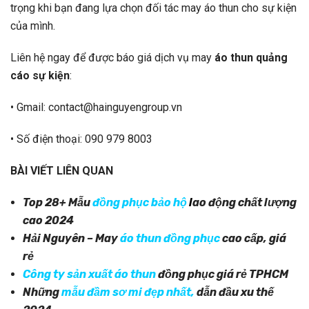
trọng khi bạn đang lựa chọn đối tác may áo thun cho sự kiện
của mình.
Liên hệ ngay để được báo giá dịch vụ may
áo thun quảng
cáo sự kiện
:
• Gmail: contact@hainguyengroup.vn
• Số điện thoại: 090 979 8003
BÀI VIẾT LIÊN QUAN
Top 28+ Mẫu
đồng phục bảo hộ
l
ao động chất lượng
cao 2024
Hải Nguyên – May
áo thun đồng phục
cao cấp, giá
rẻ
Công ty sản xuất áo thun
đồng phục giá rẻ TPHCM
Những
mẫu đầm sơ mi đẹp nhất
,
dẫn đầu xu thế