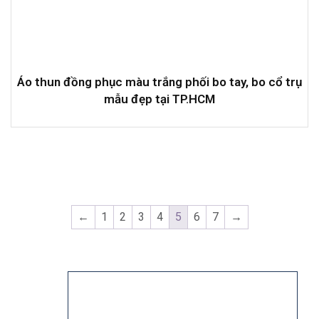
Áo thun đồng phục màu trắng phối bo tay, bo cổ trụ
mẫu đẹp tại TP.HCM
←
1
2
3
4
5
6
7
→