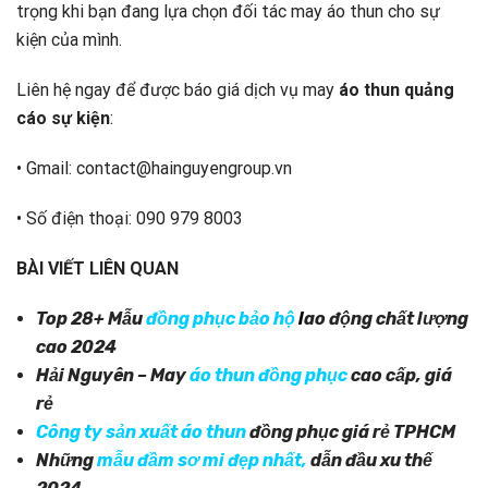
trọng khi bạn đang lựa chọn đối tác may áo thun cho sự
kiện của mình.
Liên hệ ngay để được báo giá dịch vụ may
áo thun quảng
cáo sự kiện
:
• Gmail: contact@hainguyengroup.vn
• Số điện thoại: 090 979 8003
BÀI VIẾT LIÊN QUAN
Top 28+ Mẫu
đồng phục bảo hộ
l
ao động chất lượng
cao 2024
Hải Nguyên – May
áo thun đồng phục
cao cấp, giá
rẻ
Công ty sản xuất áo thun
đồng phục giá rẻ TPHCM
Những
mẫu đầm sơ mi đẹp nhất
,
dẫn đầu xu thế