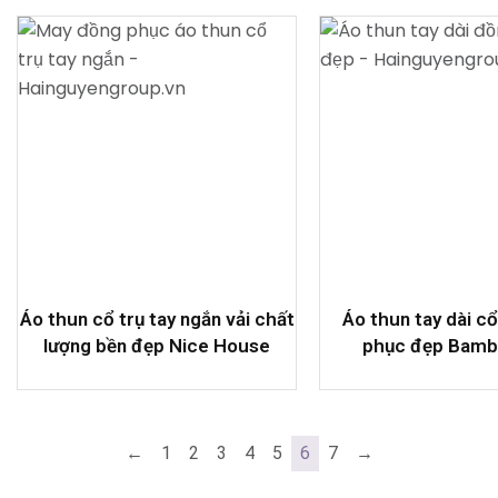
Áo thun cổ trụ tay ngắn vải chất
Áo thun tay dài c
lượng bền đẹp Nice House
phục đẹp Bamb
←
1
2
3
4
5
6
7
→