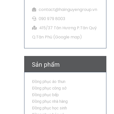
contact@hainguyengroup.vn
090 979 8003
415/37 Tân Hương P.Tân Quý
Q.Tân Phú (
Google map
)
Sản phẩm
Đồng phục áo thun
Đồng phục công sở
Đồng phục bếp
Đồng phục nhà hàng
Đồng phục học sinh